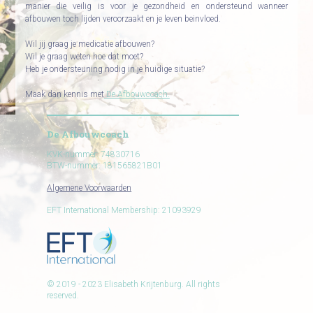
manier die veilig is voor je gezondheid en ondersteund wanneer
afbouwen toch lijden veroorzaakt en je leven beinvloed.
Wil jij graag je medicatie afbouwen?
Wil je graag weten hoe dat moet?
Heb je ondersteuning nodig in je huidige situatie?
Maak dan kennis met
De Afbouwcoach.
De Afbouwcoach
KVK-nummer: 74830716
BTW-nummer: 181565821B01
Algemene Voorwaarden
EFT International Membership: 21093929
© 2019 - 2023 Elisabeth Krijtenburg. All rights
reserved.