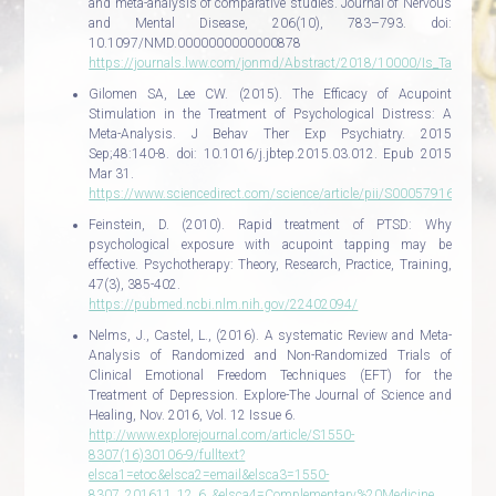
and meta-analysis of comparative studies. Journal of Nervous
and Mental Disease, 206(10), 783–793. doi:
10.1097/NMD.0000000000000878
https://journals.lww.com/jonmd/Abstract/2018/10000/Is_Tapping_o
Gilomen SA, Lee CW. (2015). The Efficacy of Acupoint
Stimulation in the Treatment of Psychological Distress: A
Meta-Analysis. J Behav Ther Exp Psychiatry. 2015
Sep;48:140-8. doi: 10.1016/j.jbtep.2015.03.012. Epub 2015
Mar 31.
https://www.sciencedirect.com/science/article/pii/S000579161500
Feinstein, D. (2010). Rapid treatment of PTSD: Why
psychological exposure with acupoint tapping may be
effective. Psychotherapy: Theory, Research, Practice, Training,
47(3), 385-402.
https://pubmed.ncbi.nlm.nih.gov/22402094/
Nelms, J., Castel, L., (2016). A systematic Review and Meta-
Analysis of Randomized and Non-Randomized Trials of
Clinical Emotional Freedom Techniques (EFT) for the
Treatment of Depression. Explore-The Journal of Science and
Healing, Nov. 2016, Vol. 12 Issue 6.
http://www.explorejournal.com/article/S1550-
8307(16)30106-9/fulltext?
elsca1=etoc&elsca2=email&elsca3=1550-
8307_201611_12_6_&elsca4=Complementary%20Medicine