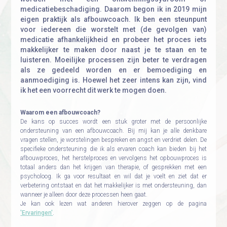
medicatiebeschadiging. Daarom begon ik in 2019 mijn
eigen praktijk als afbouwcoach. Ik ben een steunpunt
voor iedereen die worstelt met (de gevolgen van)
medicatie afhankelijkheid en probeer het proces iets
makkelijker te maken door naast je te staan en te
luisteren. Moeilijke processen zijn beter te verdragen
als ze gedeeld worden en er bemoediging en
aanmoediging is. Hoewel het zeer intens kan zijn, vind
ik het een voorrecht dit werk te mogen doen.
Waarom een afbouwcoach?
De kans op succes wordt een stuk groter met de persoonlijke
ondersteuning van een afbouwcoach. Bij mij kan je alle denkbare
vragen stellen, je worstelingen bespreken en angst en verdriet delen. De
specifieke ondersteuning die ik als ervaren coach kan bieden bij het
afbouwproces, het herstelproces en vervolgens het opbouwproces is
totaal anders dan het krijgen van therapie, of gesprekken met een
psycholoog. Ik ga voor resultaat en wil dat je voelt en ziet dat er
verbetering ontstaat en dat het makkelijker is met ondersteuning, dan
wanneer je alleen door deze processen heen gaat.
Je kan ook lezen wat anderen hierover zeggen op de pagina
'Ervaringen'
.