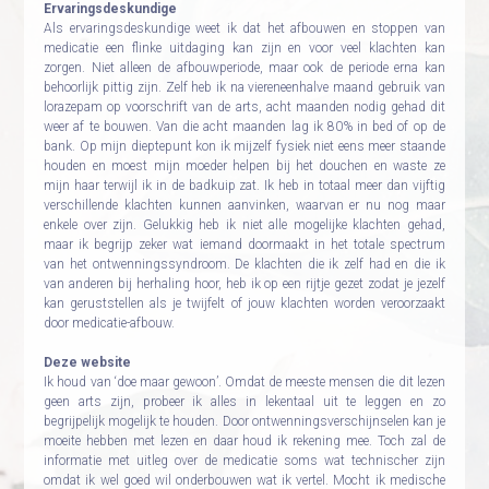
Ervaringsdeskundige
Als ervaringsdeskundige weet ik dat het afbouwen en stoppen van
medicatie een flinke uitdaging kan zijn en voor veel klachten kan
zorgen. Niet alleen de afbouwperiode, maar ook de periode erna kan
behoorlijk pittig zijn. Zelf heb ik na viereneenhalve maand gebruik van
lorazepam op voorschrift van de arts, acht maanden nodig gehad dit
weer af te bouwen. Van die acht maanden lag ik 80% in bed of op de
bank. Op mijn dieptepunt kon ik mijzelf fysiek niet eens meer staande
houden en moest mijn moeder helpen bij het douchen en waste ze
mijn haar terwijl ik in de badkuip zat. Ik heb in totaal meer dan vijftig
verschillende klachten kunnen aanvinken, waarvan er nu nog maar
enkele over zijn. Gelukkig heb ik niet alle mogelijke klachten gehad,
maar ik begrijp zeker wat iemand doormaakt in het totale spectrum
van het ontwenningssyndroom. De klachten die ik zelf had en die ik
van anderen bij herhaling hoor, heb ik op een rijtje gezet zodat je jezelf
kan geruststellen als je twijfelt of jouw klachten worden veroorzaakt
door medicatie-afbouw.
Deze website
Ik houd van ‘doe maar gewoon’. Omdat de meeste mensen die dit lezen
geen arts zijn, probeer ik alles in lekentaal uit te leggen en zo
begrijpelijk mogelijk te houden. Door ontwenningsverschijnselen kan je
moeite hebben met lezen en daar houd ik rekening mee. Toch zal de
informatie met uitleg over de medicatie soms wat technischer zijn
omdat ik wel goed wil onderbouwen wat ik vertel. Mocht ik medische