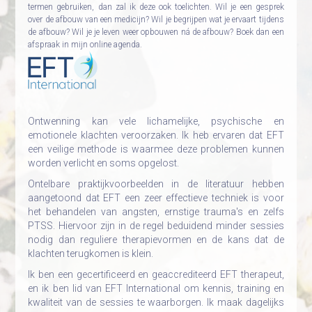
termen gebruiken, dan zal ik deze ook toelichten. Wil je een gesprek
over de afbouw van een medicijn? Wil je begrijpen wat je ervaart tijdens
de afbouw? Wil je je leven weer opbouwen ná de afbouw? Boek dan een
afspraak in mijn online agenda.
Ontwenning kan vele lichamelijke, psychische en
emotionele klachten veroorzaken. Ik heb ervaren dat EFT
een veilige methode is waarmee deze problemen kunnen
worden verlicht en soms opgelost.
Ontelbare praktijkvoorbeelden in de literatuur hebben
aangetoond dat EFT een zeer effectieve techniek is voor
het behandelen van angsten, ernstige trauma's en zelfs
PTSS. Hiervoor zijn in de regel beduidend minder sessies
nodig dan reguliere therapievormen en de kans dat de
klachten terugkomen is klein.
Ik ben een gecertificeerd en geaccrediteerd EFT therapeut,
en ik ben lid van EFT International om kennis, training en
kwaliteit van de sessies te waarborgen. Ik maak dagelijks