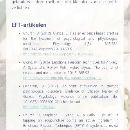
gebruik van deze methode om klachten van cliënten te
verlichten.
EFT-artikelen
Church, D. (2013). Clinical EFT as an evidence-based practice
for the treatment of psychological and physiological
conditions. Psychology, 4(8), 645-654.
doi:10.4236/psych.2013.48092
http://dx.doi.org/10.4236/psych.2013.48092
Clond, M. (2016). Emotional Freedom Techniques for Anxiety:
A Systematic Review With Meta-analysis. The Journal of
nervous and mental disease, 204 5, 388-95.
https://www.ncbi.nlm.nih.gov/pubmed/26894319
Feinstein, D. (2012). Acupoint stimulation in treating
psychological disorders: Evidence of Efficacy. Review of
General Psychology. Advance online publication. doi:
10.1037/a0028602 Click here to read
http://goo.gl/brTBAQ
Church, D., Stapleton, P., Yang, A., & Gallo, F. (2018). Is
tapping on acupuncture points an active ingredient in
Emotional Freedom Techniques (EFT)? A systematic review